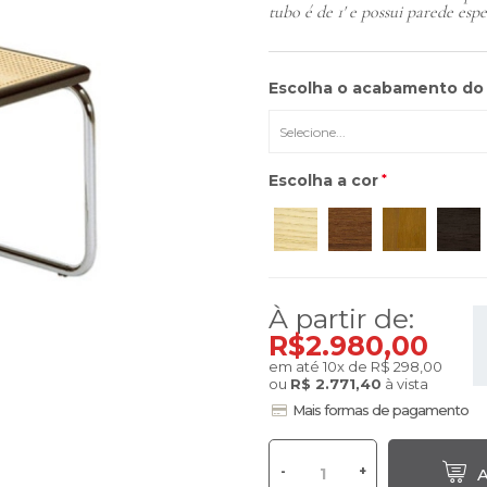
tubo é de 1' e possui parede esp
Escolha o acabamento do 
Cores:
Escolha a cor
*
À partir de:
R$2.980,00
em até
10
x
de
R$ 298,00
ou
R$ 2.771,40
à vista
Mais formas de pagamento
-
+
A