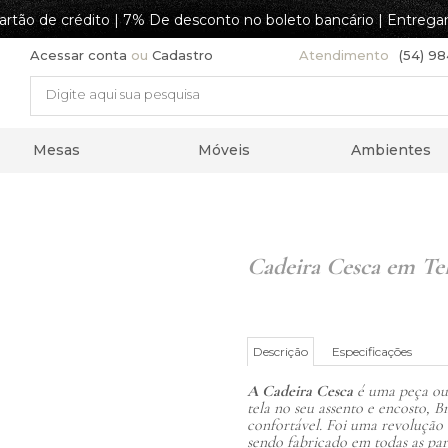
artão de crédito | 7% De desconto no boleto bancário | Entrega
Acessar conta
ou
Cadastro
Atendimento
(54) 9
Mesas
Móveis
Ambientes
Cadeira Cesca em Te
Descrição
Especificações
A Cadeira Cesca
é uma peça ou
tela no seu assento e encosto, B
confortável. Foi uma revolução
sendo fabricado em todas as pa