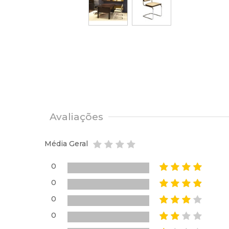
Avaliações
Média Geral
0
0
0
0