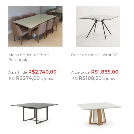
Mesa de Jantar Torre
Base de Mesa Jantar SC
Retangular
R$2.740,00
R$1.885,00
À partir de:
À partir de:
R$274,00
R$188,50
10
x
10
x
s/ juros
s/ juros