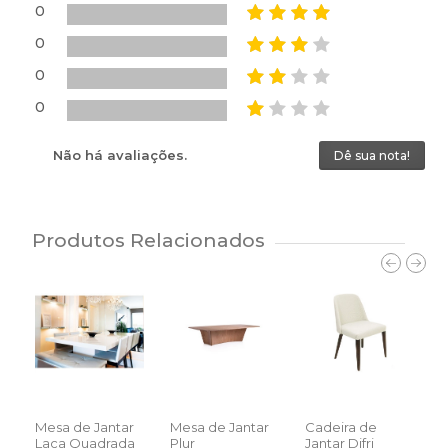
0
0
0
0
Não há avaliações.
Dê sua nota!
Produtos Relacionados
Mesa de Jantar
Mesa de Jantar
Cadeira de
M
Laca Quadrada
Plur
Jantar Difri
S