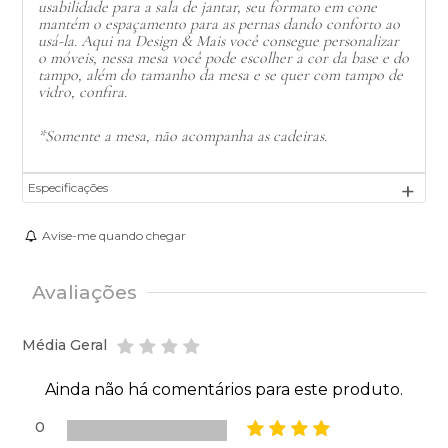
usabilidade para a sala de jantar, seu formato em cone
mantém o espaçamento para as pernas dando conforto ao
usá-la. Aqui na Design & Mais você consegue personalizar
o móveis, nessa mesa você pode escolher a cor da base e do
tampo, além do tamanho da mesa e se quer com tampo de
vidro, confira.
*Somente a mesa, não acompanha as cadeiras.
Especificações
Avise-me quando chegar
Avaliações
Média Geral
Ainda não há comentários para este produto.
0