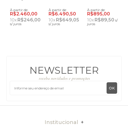
À partir de:
À partir de:
À partir de:
À
R$2.460,00
R$6.490,50
R$895,00
0
R$246,00
R$649,05
R$89,50
10
x
10
x
10
x
s/
s/ juros
s/ juros
juros
s
NEWSLETTER
receba novidades e promoções
OK
Institucional