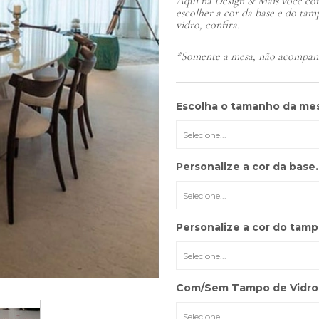
Aqui na Design & Mais você con
escolher a cor da base e do ta
vidro, confira.
*Somente a mesa, não acompanh
Escolha o tamanho da me
Personalize a cor da base.
Cor
Cor
Escolha a Cor
Personalize a cor do tamp
Cor
Cor
Cor
Com/Sem Tampo de Vidro