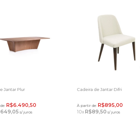
 Jantar Plur
Cadeira de Jantar Difri
R$6.490,50
R$895,00
 de:
À partir de:
649,05
R$89,50
10
x
s/ juros
s/ juros