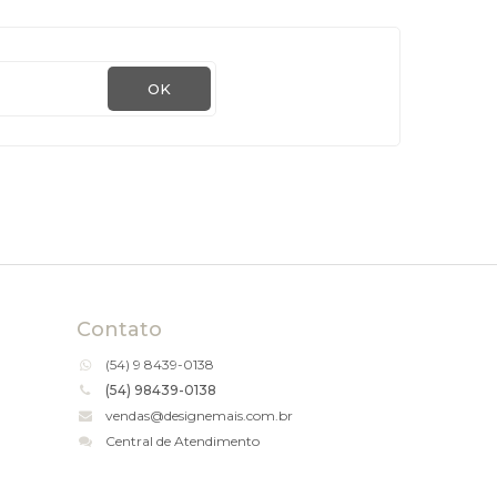
OK
Contato
(54)
9 8439-0138
(54) 98439-0138
vendas@designemais.com.br
Central de Atendimento