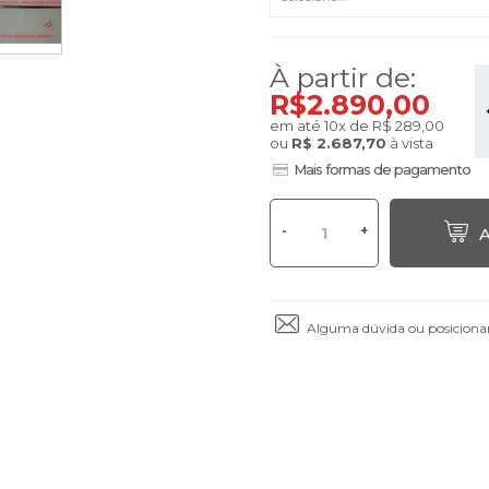
À partir de:
R$2.890,00
*
em até
10
x
de
R$ 289,00
ou
R$ 2.687,70
à vista
Mais formas de pagamento
-
+
A
Alguma dúvida ou posiciona