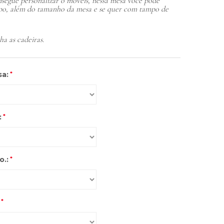
segue personalizar o móveis, nessa mesa você pode
mpo, além do tamanho da mesa e se quer com tampo de
a as cadeiras.
sa:
*
:
*
o.:
*
*