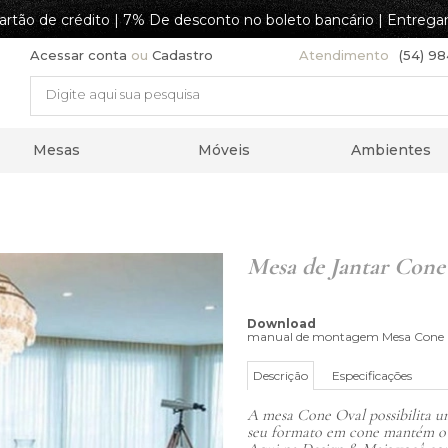
artão de crédito | 7% De desconto no boleto bancário | Entrega
Acessar conta
ou
Cadastro
Atendimento
(54) 9
Mesas
Móveis
Ambientes
Mesa de Jantar Cone
Download
manual de montagem Mesa Cone 
Descrição
Especificações
A mesa Cone Oval possibilita um
seu formato em cone mantém o e