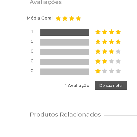
Avaliações
Média Geral
1
0
0
0
0
1 Avaliação
Dê sua nota!
Produtos Relacionados