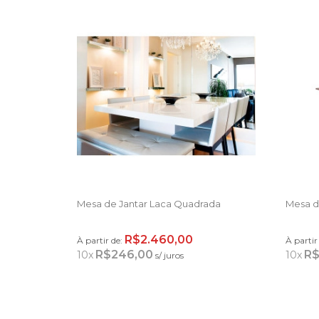
Mesa de Jantar Laca Quadrada
Mesa de
R$2.460,00
À partir de:
À partir
R$246,00
R$
10
x
10
x
s/ juros