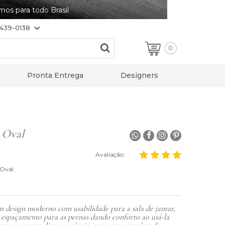
mos para todo Brasil
8439-0138
0
Você não tem itens no seu carrinho de compras.
Pronta Entrega
Designers
 Oval
Avaliação:
Oval
 design moderno com usabilidade para a sala de jantar,
spaçamento para as pernas dando conforto ao usá-la.